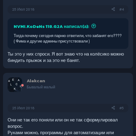
25 Июл 2018
#4
NVMI.KoDeNs 118.G2A написал(а):
Тогда почему сегодня парню ответили, что забанят его????
( Фима и другие админы присутствовали )
Ты это у них спроси. Я вот знаю что на колёсико можно
биндить прыжок и за это не банят.
Alekcan
Бывалый малый
25 Июл 2018
#5
Они не так его поняли или он не так сформулировал
вопрос.
Руками можно, программы для автоматизации или