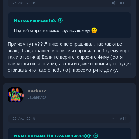
25 Июл 2018
#10
Moroz написал(а):
Над тобой просто прикольнулись походу
При чем тут я?? Я никого не спрашивал, так как ответ
знаю)) Пацан зашёл впервые и спросил про бх, ему ворт
так и ответили) Если не верите, спросите Фиму ( хотя
наврят ли он вспомнит, а если и даже вспомнит, то будет
отрицать что такого небыло ), проссмотрите демку.
DarkerZ
Забанился
25 Июл 2018
#11
NVMI.KoDeNs 118.G2A написал(а):