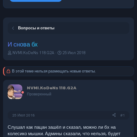
Вопросы и ответы
И снова бх
А
Д
NVMI.KoDeNs 118.G2A
25 Июл 2018
в
а
т
т
о
а
В этой теме нельзя размещать новые ответы.
р
н
т
а
е
ч
NVMI.KoDeNs 118.G2A
м
а
Проверенный
ы
л
а
25 Июл 2018
#1
Слушал как пацан зашёл и сказал, можно ли бх на
колесико мышки. Админы сказали, что нельзя, будет