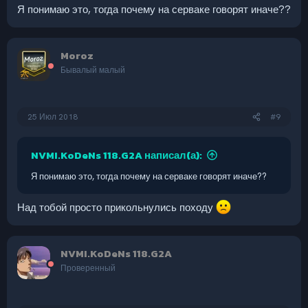
Я понимаю это, тогда почему на серваке говорят иначе??
применение сторонних программ, которые прыгают
за игрока(читы, скрипты и т.п.), включая скрипты на
мышку,
гиперскрол
Moroz
Бывалый малый
25 Июл 2018
#9
NVMI.KoDeNs 118.G2A написал(а):
Я понимаю это, тогда почему на серваке говорят иначе??
Над тобой просто прикольнулись походу
NVMI.KoDeNs 118.G2A
Проверенный