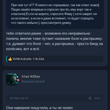
При чем тут я?? Я никого не спрашивал, так как ответ знаю))
Пацан зашёл впервые и спросил про бх, ему ворт так и
ответили) Если не верите, спросите Фиму ( хотя наврят ли
он вспомнит, а если и даже вспомнит, то будет отрицать
что такого небыло ), проссмотрите демку.
тебе ответили ранее - возможно его неправильно
поняли, многие тоже путают название бхоп и распрыжку.
т.е. думают что бхоп - чит, а распрыжка - просто бинд на
колёсико, вот и всё
NVMI.KoDeNs 118.G2A
Р
е
а
к
Star Killer
ц
и
Бывалый малый
и
:
25 Июл 2018
#12
Они наверное пошутили, а ты не понял