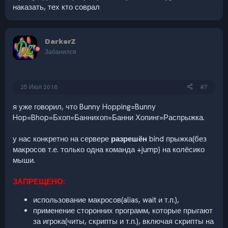
наказать, тех кто соврал
DarkerZ
Забанился
25 Июл 2018
#7
я уже говорил, что Bunny Hopping=Bunny
Hop=Bhop=Бхоп=Баннихоп=Банни Хопинг=Распрыжка.
у нас конкретно на сервере
разрешён
bind прыжка(без
макросов т.е. только одна команда +jump) на колёсико
мыши.
ЗАПРЕЩЕНО:
использование макросов(alias, wait и т.п.),
применение сторонних программ, которые прыгают
за игрока(читы, скрипты и т.п.), включая скрипты на