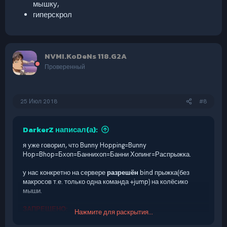
мышку,
гиперскрол
NVMI.KoDeNs 118.G2A
Проверенный
25 Июл 2018
#8
DarkerZ написал(а):
я уже говорил, что Bunny Hopping=Bunny
Hop=Bhop=Бхоп=Баннихоп=Банни Хопинг=Распрыжка.
у нас конкретно на сервере
разрешён
bind прыжка(без
макросов т.е. только одна команда +jump) на колёсико
мыши.
ЗАПРЕЩЕНО:
Нажмите для раскрытия...
использование макросов(alias, wait и т.п.),