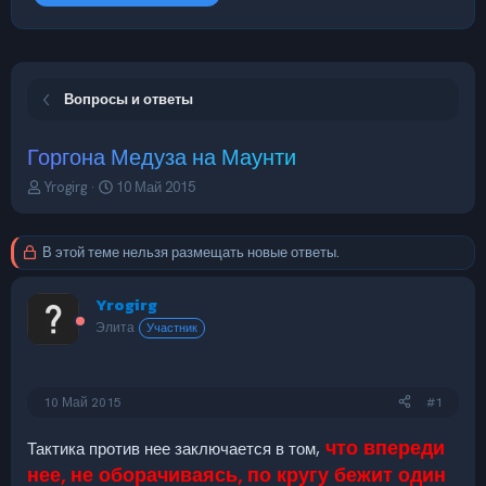
Вопросы и ответы
Горгона Медуза на Маунти
А
Д
Yrogirg
10 Май 2015
в
а
т
т
о
а
В этой теме нельзя размещать новые ответы.
р
н
т
а
Yrogirg
е
ч
м
а
Элита
Участник
ы
л
а
10 Май 2015
#1
что впереди
Тактика против нее заключается в том,
нее, не оборачиваясь, по кругу бежит один