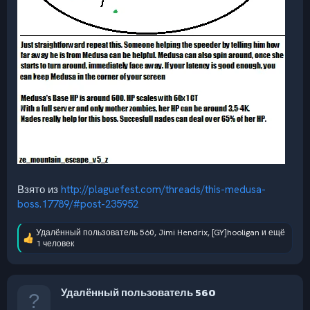
Взято из
http://plaguefest.com/threads/this-medusa-
boss.17789/#post-235952
Удалённый пользователь 560
,
Jimi Hendrix
,
[GY]hooligan
и ещё
Р
1 человек
е
а
к
ц
Удалённый пользователь 560
и
и