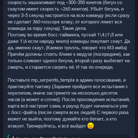
скорость зашкаливает под ~300-350 юнитов (бегун со
скаутом имеет скорость ~260 юнитов). Убьёт бегуна, и
через 3-5 секунд настроится на всю команду (если сразу
не сделает 360-noscope атаку, от которого ляжет вся
команда за пару секунд). Такие дела.
Поэтому во время босс-тайминга, пускай 1\4 (1\5 или
даже 1\6 если народу много) команды покупает скаут. Да
да, именно скаут. (Каемон тролль, говорит что М3 имба)
Причём должны стоять ближе к медузе (посередине), как
только сливают одного бегуна, второй сразу выбегает на
смерть, и старается сагрить её. И так по очереди.
Поставьте mp_serpentis_temple в админ голосование, и
практикуйте тактику (Заранее пройдите все испытания с
ноуклипом, иначе застрянете на несколько десяток
часов (а может и сотню)). После прохождения испытаний,
карта всё настроит сама, и раунд будет начинаться уже
с босс-файта (после смерти всех людей) С первого раза
может не выйти, поэтому думайте кто бегает, а кто
атакует. Тренируйтесь, и всё выйдет