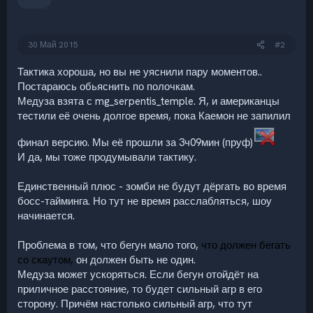
:
30 Май 2015
#2
Тактика хороша, но вы не уяснили пару моментов..
Постараюсь обьяснить по полочкам.
Медуза взята с mg_serpentis_temple. Я, и американцы
тестили её очень долгое время, пока Каемон не запилил
финал версию. Мы её прошли за 3ч09мин (пруф)
И да, мы тоже продумывали тактику.
Единственный плюс - зомби не будут дёргать во время
босс-тайминга. Но тут не время расслабляться, шоу
начинается.
Проблема в том, что бегун мало того,
что должен бегать
со скаутом,
он должен быть не один.
Медуза может ускоряться. Если бегун отойдёт на
приличное расстояние, то будет сильный агр в его
сторону. Причём настолько сильный агр, что тут