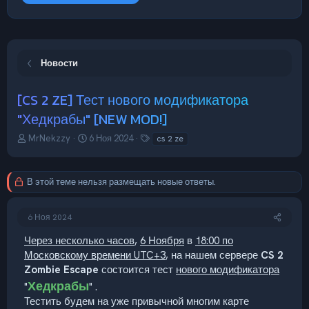
Новости
[CS 2 ZE] Тест нового модификатора
"Хедкрабы" [NEW MOD!]
А
Д
Т
MrNekzzy
6 Ноя 2024
cs 2 ze
в
а
е
т
т
г
о
а
и
В этой теме нельзя размещать новые ответы.
р
н
т
а
е
ч
6 Ноя 2024
м
а
ы
л
Через несколько часов
,
6 Ноября
в
18:00 по
а
Московскому времени UTC+3
, на нашем сервере
CS 2
Zombie Escape
состоится тест
нового модификатора
Хедкрабы
"
" .
Тестить будем на уже привычной многим карте