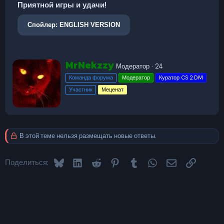
Приятной игры и удачи!
Спойлер:
ENGLISH VERSION
А
MrNekzzy
Модератор
·
24
в
Команда форума
Модератор
Куратор CS 2 DM
т
о
Участник
Меценат
р
В этой теме нельзя размещать новые ответы.
Bluesky
LinkedIn
Reddit
Pinterest
Tumblr
WhatsApp
Электронная 
Ссылка
Поделиться: