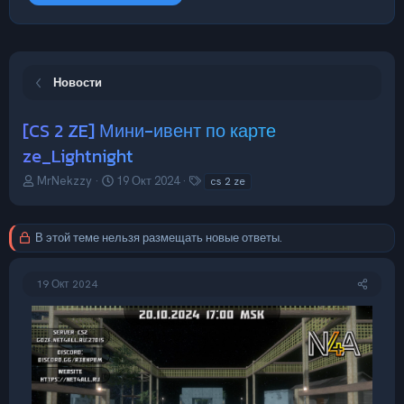
Новости
[CS 2 ZE] Мини-ивент по карте
ze_Lightnight
А
Д
Т
MrNekzzy
19 Окт 2024
cs 2 ze
в
а
е
т
т
г
о
а
и
В этой теме нельзя размещать новые ответы.
р
н
т
а
е
ч
19 Окт 2024
м
а
ы
л
а