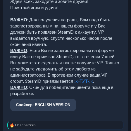
Ждём всех, заходите и зовите друзей!
Приятной игры и удачи!
ВАЖНО
: Для получения награды, Вам надо быть
зарегистрированным на нашем форуме и у Вас
должен быть привязан SteamID к аккаунту. VIP
выдаётся вручную, спустя несколько часов после
окончания ивента.
ВАЖНО
:
Если Вы не зарегистрированы на форуме
или у Вас не привязан SteamID, то в течении 7 дней
Вы можете это сделать и так же получите VIP. Только
не забудьте уведомить об этом любого из
администраторов. В противном случае ваша VIP
сгорит. SteamID привязывается
>>ТУТ<<
.
ВАЖНО
: Скин для победителей ивента пока еще в
разработке.
Спойлер:
ENGLISH VERSION
Ebacher228
Р