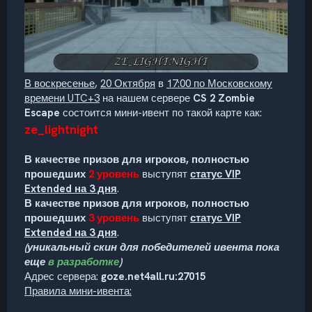
В воскресенье
,
20 Октября
в
17:00 по Московскому
времени UTC+3
на нашем сервере
CS 2 Zombie
Escape
состоится мини-ивент по такой карте как:
ze_lightnight
В качестве призов для игроков, полностью
прошедших
2 уровень
выступят
статус VIP
Extended на 3 дня
.
В качестве призов для игроков, полностью
прошедших
3 уровень
выступят
статус VIP
Extended на 3 дня
.
(уникальный скин для победителей ивента пока
еще
в разработке
)
Адрес сервера:
goze.net4all.ru:27015
Правила мини-ивента: