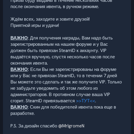
Призы буду выданы в течение нескольких часов
после окончания ивента, в ручном режиме.
Ждём всех, заходите и зовите друзей!
Приятной игры и удачи!
ВАЖНО
: Для получения награды, Вам надо быть
зарегистрированным на нашем форуме и у Вас
должен быть привязан SteamID к аккаунту. VIP
выдаётся вручную, спустя несколько часов после
окончания ивента.
ВАЖНО
:
Если Вы не зарегистрированы на форуме
или у Вас не привязан SteamID, то в течении 7 дней
Вы можете это сделать и так же получите VIP. Только
не забудьте уведомить об этом любого из
администраторов. В противном случае ваша VIP
сгорит. SteamID привязывается
>>ТУТ<<
.
ВАЖНО
: Скин для победителей ивента пока еще в
разработке.
P.S. За дизайн спасибо
@MrIgromeN