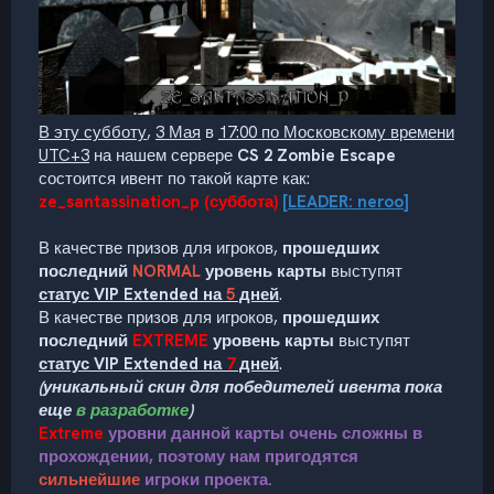
В эту субботу
,
3 Мая
в
17:00 по Московскому времени
UTC+3
на нашем сервере
CS 2 Zombie Escape
состоится ивент по такой карте как:
ze_santassination_p
(суббота)
[
LEADER: neroo
]
В качестве призов для игроков,
прошедших
последний
NORMAL
уровень карты
выступят
статус VIP Extended на
5
дней
.
В качестве призов для игроков,
прошедших
последний
EXTREME
уровень карты
выступят
статус VIP Extended на
7
дней
.
(уникальный скин для победителей ивента пока
еще
в разработке
)
Extreme
уровни данной карты очень сложны в
прохождении, поэтому нам пригодятся
сильнейшие
игроки проекта.