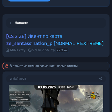
Новости
[CS 2 ZE] Ивент по карте
ze_santassination_p [NORMAL + EXTREME]
А
Д
Т
MrNekzzy
2 Май 2025
cs 2 ze
в
а
е
т
т
г
о
а
и
В этой теме нельзя размещать новые ответы.
р
н
т
а
е
ч
2 Май 2025
м
а
ы
л
а