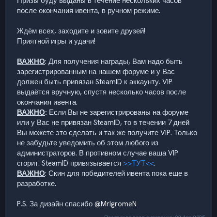
Призы буду выданы в течение нескольких часов
после окончания ивента, в ручном режиме.
Ждём всех, заходите и зовите друзей!
Приятной игры и удачи!
ВАЖНО
: Для получения награды, Вам надо быть
зарегистрированным на нашем форуме и у Вас
должен быть привязан SteamID к аккаунту. VIP
выдаётся вручную, спустя несколько часов после
окончания ивента.
ВАЖНО
:
Если Вы не зарегистрированы на форуме
или у Вас не привязан SteamID, то в течении 7 дней
Вы можете это сделать и так же получите VIP. Только
не забудьте уведомить об этом любого из
администраторов. В противном случае ваша VIP
сгорит. SteamID привязывается
>>ТУТ<<
.
ВАЖНО
: Скин для победителей ивента пока еще в
разработке.
P.S. За дизайн спасибо
@MrIgromeN