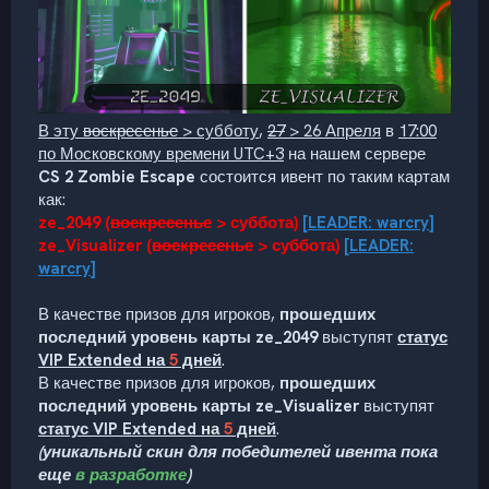
В эту
воскресенье
> субботу
,
27
> 26 Апреля
в
17:00
по Московскому времени UTC+3
на нашем сервере
CS 2 Zombie Escape
состоится ивент по таким картам
как:
ze_2049
(
воскресенье
> суббота)
[
LEADER: warcry
]
ze_Visualizer
(
воскресенье
> суббота)
[
LEADER:
warcry
]
В качестве призов для игроков,
прошедших
последний уровень карты ze_2049
выступят
статус
VIP Extended на
5
дней
.
В качестве призов для игроков,
прошедших
последний уровень карты ze_Visualizer
выступят
статус VIP Extended на
5
дней
.
(уникальный скин для победителей ивента пока
еще
в разработке
)