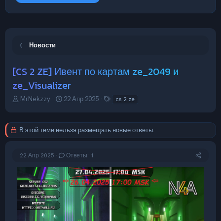
Новости
[CS 2 ZE] Ивент по картам ze_2049 и
ze_Visualizer
А
Д
Т
MrNekzzy
22 Апр 2025
cs 2 ze
в
а
е
т
т
г
о
а
и
В этой теме нельзя размещать новые ответы.
р
н
т
а
е
ч
22 Апр 2025
Ответы: 1
м
а
ы
л
а