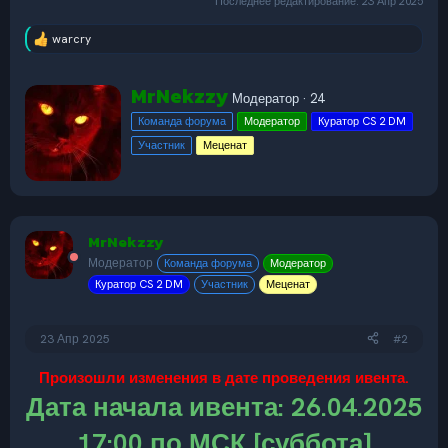
Последнее редактирование:
23 Апр 2025
warcry
Р
е
а
А
MrNekzzy
к
Модератор
·
24
в
ц
Команда форума
Модератор
Куратор CS 2 DM
т
и
и
о
Участник
Меценат
:
р
MrNekzzy
Модератор
Команда форума
Модератор
Куратор CS 2 DM
Участник
Меценат
23 Апр 2025
#2
Произошли изменения в дате проведения ивента.
Дата начала ивента: 26.04.2025
17:00 по МСК [
суббота
]