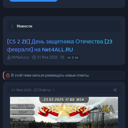
Новости
[CS 2 ZE] День защитника Отечества [23
февраля] на Net4ALL.RU
А
Д
Т
MrNekzzy
21 Фев 2025
cs 2 ze
в
а
е
т
т
г
о
а
и
В этой теме нельзя размещать новые ответы.
р
н
т
а
е
ч
21 Фев 2025
Ответы: 1
м
а
ы
л
а