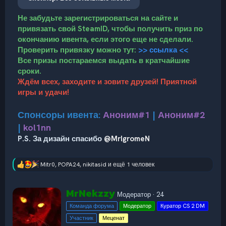
Не забудьте зарегистрироваться на сайте и
привязать свой SteamID, чтобы получить приз по
окончанию ивента, если этого еще не сделали.
Проверить привязку можно тут:
>> ссылка <<
Все призы постараемся выдать в кратчайшие
сроки.
Ждём всех, заходите и зовите друзей! Приятной
игры и удачи!
Спонсоры ивента:
Аноним#1
|
Аноним#2
|
kol1nn
P.S. За дизайн спасибо
@MrIgromeN
Mitr0
,
POPA24
,
nikitasid
и ещё 1 человек
Р
е
а
А
MrNekzzy
к
Модератор
·
24
в
ц
Команда форума
Модератор
Куратор CS 2 DM
т
и
и
о
Участник
Меценат
: