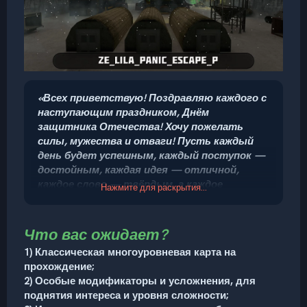
«
Всех приветствую! Поздравляю каждого с
наступающим праздником, Днём
защитника Отечества! Хочу пожелать
силы, мужества и отваги! Пусть каждый
день будет успешным, каждый поступок —
достойным, каждая идея — отличной,
каждое слово — твёрдым, а каждое
Нажмите для раскрытия...
действие — уверенным. Желаю всем быть
здоровыми, любимыми и непобедимыми!
В честь такого события объявляю
Что вас ожидает?
праздничный ивент с призами!
»
1) Классическая многоуровневая карта на
©
MrNe
kzzy
прохождение;
2) Особые модификаторы и усложнения, для
поднятия интереса и уровня сложности;