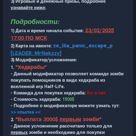
3) Игровые и денежные призы, подробнее
узнавайте ниже
.
Подробности:
23/02/2025
1) Дата и время начала события:
17:00 ПО МСК
ze_lila_panic_escape_p
2) Карта на ивенте:
[LEADER: MrNekzzy]
3) Модификатор/усложнение:
"Хедкрабы"
1.
- Данный модификатор позволяет команде зомби
покупать помощников в виде хедкраба из
вселенной игр Half-Life.
- Команда для покупки хедкраба:
!hc в чат
- Стоимость хедкраба:
1500$
- Подробнее о модификаторе можете узнать тут:
>> ссылка <<
"Выплата 3000$
первым
зомби"
2.
- Данное усложнение рассчитано только для
первых
зомби и необходимо для покупки