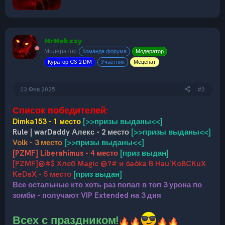
р
MrNekzzy
Модератор
Команда форума
Модератор
Куратор CS 2 DM
Участник
Меценат
23 Фев 2025
#2
Список победителей:
Dimka153 - 1 место
[>>призы выданы<<]
Rule | warDaddy Алекс - 2 место
[>>призы выданы<<]
Volk - 3 место
[>>призы выданы<<]
[PZMF] Liberahimus - 4 место
[приз выдан]
[PZMF]@#$ Хлеб Magic @?# и 6a6ka B Hau`KoBCKuX
KeDaX - 5 место
[приз выдан]
Все остальные кто хоть раз попал в топ 3 урона по
зомби - получают VIP Extended на 3 дня
Всех с праздником!