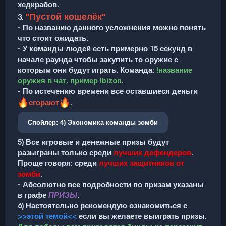
хедкрабов.
"Пустой кошелёк"
3.
- По названию данного усложнения можно понять
что стоит ожидать.
- У команды людей есть примерно 15 секунд в
начале раунда чтобы закупить то оружие с
которым они будут играть. Команда:
!название
оружия в чат, пример !bizon
.
- По истечению времени все оставшиеся деньги
сгорают
.
Спойлер:
4) Экономика команды зомби
5) Все игровые и денежные призы будут
разыграны
только
среди
лучших дефендеров
.
Проще говоря: среди
лучших защитников от
зомби
.
- Абсолютно все подробности по призам указаны
в графе
ПРИЗЫ
.
6) Настоятельно рекомендую ознакомиться с
>>этой темой<<
если вы желаете выиграть призы.