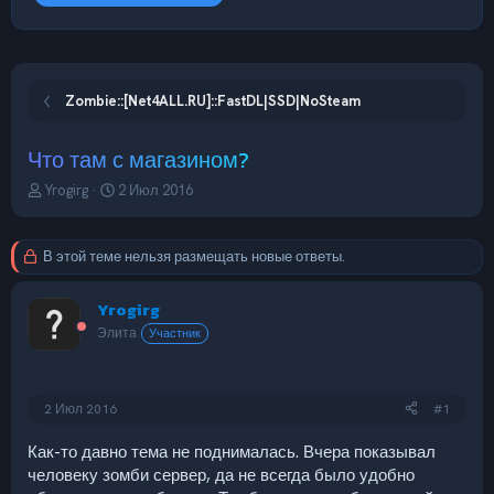
Zombie::[Net4ALL.RU]::FastDL|SSD|NoSteam
Что там с магазином?
А
Д
Yrogirg
2 Июл 2016
в
а
т
т
о
а
В этой теме нельзя размещать новые ответы.
р
н
т
а
Yrogirg
е
ч
м
а
Элита
Участник
ы
л
а
2 Июл 2016
#1
Как-то давно тема не поднималась. Вчера показывал
человеку зомби сервер, да не всегда было удобно