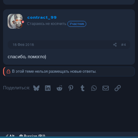
contract_99
Стараюсь не косячить
Участник
18 Фев 2018
#4
спасибо, помогло)
В этой теме нельзя размещать новые ответы.
Bluesky
LinkedIn
Reddit
Pinterest
Tumblr
WhatsApp
Электронная 
Ссылка
Поделиться:
Alt
Russian (RU)