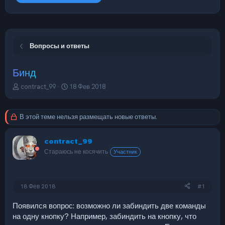
Вопросы и ответы
Бинд
А
Д
contract_99
18 Фев 2018
в
а
т
т
о
а
В этой теме нельзя размещать новые ответы.
р
н
т
а
contract_99
е
ч
м
а
Стараюсь не косячить
Участник
ы
л
а
18 Фев 2018
#1
Появился вопрос: возможно ли забиндить две команды
на одну кнопку? Например, забиндить на кнопку, что