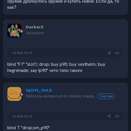
оружие дропнулось оружие и купить новое. Если да, то
как?
DarkerZ
Забанился
18 Фев 2018
#2
bind "F1" "slot1; drop; buy p90; buy vesthelm; buy
hegrenade; say !p90" чето типо такого
Spirit_VoLk
Любитель жаловаться по любому поводу..
Участник
18 Фев 2018
#3
bind T "drop;sm_p90"