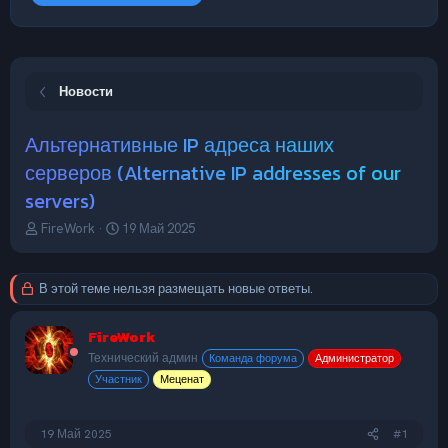
Новости
Альтернативные IP адреса наших
серверов (Alternative IP addresses of our
servers)
А
Д
FireWork
19 Май 2025
в
а
т
т
о
а
В этой теме нельзя размещать новые ответы.
р
н
т
а
FireWork
е
ч
м
а
Технический админ
Команда форума
Администратор
ы
л
Участник
Меценат
а
19 Май 2025
#1