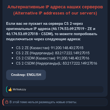
Альтернативные IP адреса наших серверов
(Alternative IP addresses of our servers)
Если вас не пускает на сервера CS 2 через
оригинальные IP адреса (46.174.53.69:27019 - ZE и
46.174.53.69:27018 - CSDM), то можете попробовать
подключиться через следующие адреса:
CS 2 ZE (Казахстан): 91.200.148.40:27015
CS 2 ZE (Нидерланды): 83.217.222.149:27015
CS 2 CSDM (Казахстан): 91.200.148.40:27016
CS 2 CSDM (Нидерланды)L: 83.217.222.149:27016
Спойлер:
ENGLISH
MrNekzzy
Р
е
а
В этой теме нельзя размещать новые ответы.
к
ц