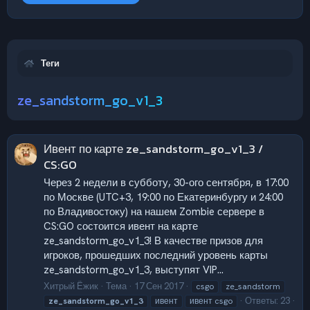
Теги
ze_sandstorm_go_v1_3
Ивент по карте ze_sandstorm_go_v1_3 /
CS:GO
Через 2 недели в субботу, 30-ого сентября, в 17:00
по Москве (UTC+3, 19:00 по Екатеринбургу и 24:00
по Владивостоку) на нашем Zombie сервере в
CS:GO состоится ивент на карте
ze_sandstorm_go_v1_3! В качестве призов для
игроков, прошедших последний уровень карты
ze_sandstorm_go_v1_3, выступят VIP...
Хитрый Ёжик
Тема
17 Сен 2017
csgo
ze_sandstorm
Ответы: 23
ze_sandstorm_go_v1_3
ивент
ивент csgo