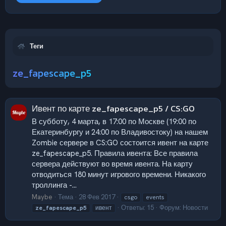
Теги
ze_fapescape_p5
Ивент по карте ze_fapescape_p5 / CS:GO
В субботу, 4 марта, в 17:00 по Москве (19:00 по
Екатеринбургу и 24:00 по Владивостоку) на нашем
Zombie сервере в CS:GO состоится ивент на карте
ze_fapescape_p5. Правила ивента: Все правила
сервера действуют во время ивента. На карту
отводиться 180 минут игрового времени. Никакого
троллинга -...
Maybe
Тема
28 Фев 2017
csgo
events
Ответы: 15
Форум:
Новости
ze_fapescape_p5
ивент