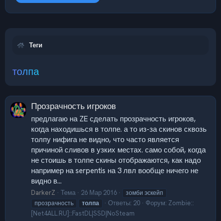
Теги
толпа
Прозрачность игроков
предлагаю на ZE сделать прозрачность игроков,
когда находишься в толпе. а то из-за скинов сквозь
толпу нифига не видно, что часто является
причиной сливов в узких местах. само собой, когда
не стоишь в толпе скины отображаются, как надо
например на serpentis на 3 лвл вообще ничего не
видно в...
DarkerZ
Тема
26 Мар 2016
зомби эскейп
Ответы: 20
Форум:
Zombie::
прозрачность
толпа
[Net4ALL.RU]::FastDL|SSD|NoSteam