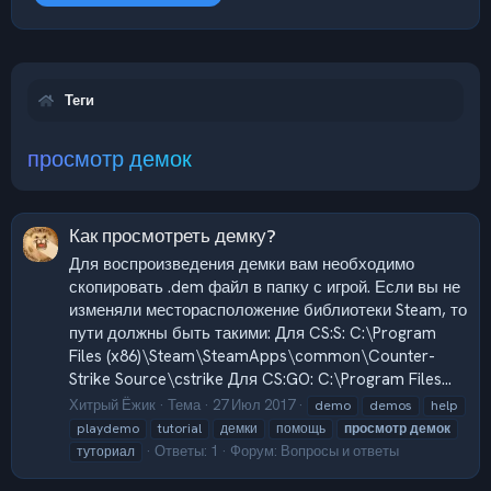
Теги
просмотр демок
Как просмотреть демку?
Для воспроизведения демки вам необходимо
скопировать .dem файл в папку с игрой. Если вы не
изменяли месторасположение библиотеки Steam, то
пути должны быть такими: Для CS:S: C:\Program
Files (x86)\Steam\SteamApps\common\Counter-
Strike Source\cstrike Для CS:GO: C:\Program Files...
Хитрый Ёжик
Тема
27 Июл 2017
demo
demos
help
playdemo
tutorial
демки
помощь
просмотр
демок
Ответы: 1
Форум:
Вопросы и ответы
туториал