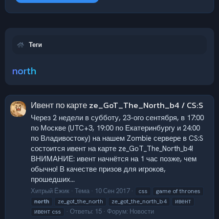
Теги
north
Ивент по карте ze_GoT_The_North_b4 / CS:S
Через 2 недели в субботу, 23-ого сентября, в 17:00
по Москве (UTC+3, 19:00 по Екатеринбургу и 24:00
по Владивостоку) на нашем Zombie сервере в CS:S
состоится ивент на карте ze_GoT_The_North_b4!
ВНИМАНИЕ: ивент начнётся на 1 час позже, чем
обычно! В качестве призов для игроков,
прошедших...
Хитрый Ёжик
Тема
10 Сен 2017
css
game of thrones
north
ze_got_the_north
ze_got_the_north_b4
ивент
Ответы: 15
Форум:
Новости
ивент css