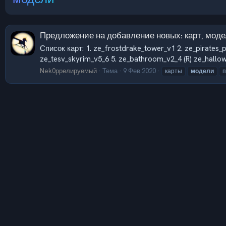
Предложение на добавление новых: карт, моде
Список карт: 1. ze_frostdrake_tower_v1 2. ze_pirates_po
ze_tesv_skyrim_v5_6 5. ze_bathroom_v2_4 (R) ze_hallow
Nek0ррелируемый
Тема
9 Фев 2020
карты
модели