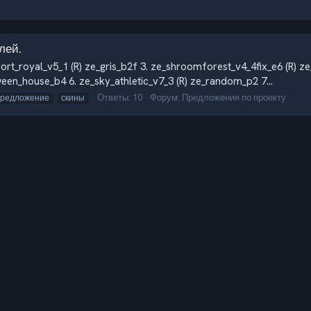
лей.
rt_royal_v5_1 (R) ze_gris_b2f 3. ze_shroomforest_v4_4fix_e6 (R) ze_
een_house_b4 6. ze_sky_athletic_v7_3 (R) ze_random_p2 7...
Ответы: 10
Форум:
Предложения по проекту
предложение
скины