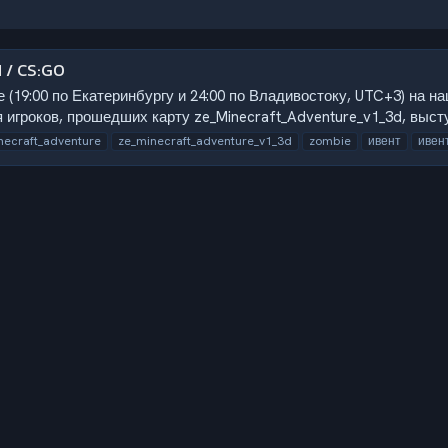
 / CS:GO
е (19:00 по Екатеринбургу и 24:00 по Владивостоку, UTC+3) на 
 игроков, прошедших карту ze_Minecraft_Adventure_v1_3d, выступ
necraft_adventure
ze_minecraft_adventure_v1_3d
zombie
ивент
ивен