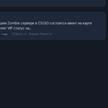
нашем Zombie сервере в CS:GO состоится ивент на карте
ят VIP статус на...
Ответы: 4
Форум:
Новости
т csgo