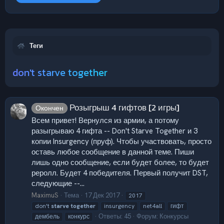
Теги
don't starve together
Розыгрыш 4 гифтов [2 игры]
Окончен
Всем привет! Вернулся из армии, а потому
разыгрываю 4 гифта -- Don't Starve Together и 3
копии Insurgency (пруф). Чтобы участвовать, просто
оставь любое сообщение в данной теме. Пиши
лишь одно сообщение, если будет более, то будет
реролл. Будет 4 победителя. Первый получит DST,
следующие --...
MaximuS
Тема
17 Дек 2017
2017
don't
starve
together
insurgency
net4all
гифт
Ответы: 45
Форум:
Конкурсы
дембель
конкурс