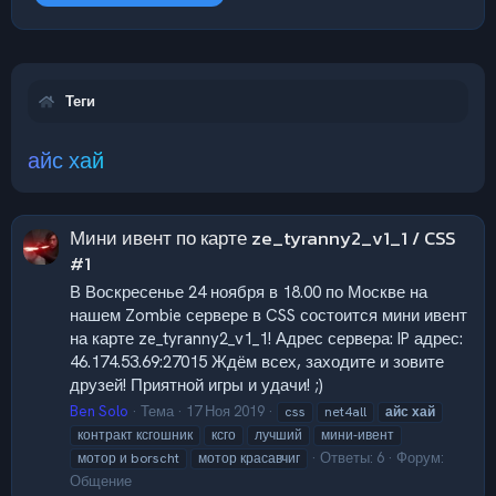
Теги
айс хай
Мини ивент по карте ze_tyranny2_v1_1 / CSS
#1
В Воскресенье 24 ноября в 18.00 по Москве на
нашем Zombie сервере в CSS состоится мини ивент
на карте ze_tyranny2_v1_1! Адрес сервера: IP адрес:
46.174.53.69:27015 Ждём всех, заходите и зовите
друзей! Приятной игры и удачи! ;)
Ben Solo
Тема
17 Ноя 2019
css
net4all
айс
хай
контракт ксгошник
ксго
лучший
мини-ивент
Ответы: 6
Форум:
мотор и borscht
мотор красавчиг
Общение